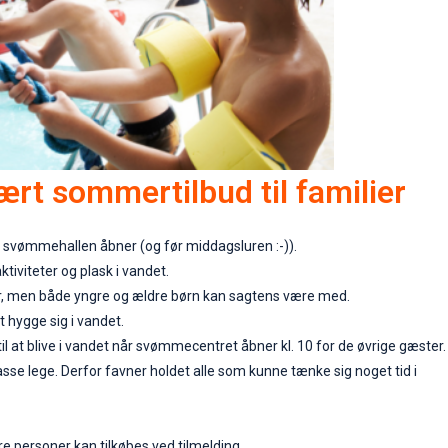
ært sommertilbud til familier
r svømmehallen åbner (og før middagsluren :-)).
ktiviteter og plask i vandet.
 år, men både yngre og ældre børn kan sagtens være med.
at hygge sig i vandet.
l at blive i vandet når svømmecentret åbner kl. 10 for de øvrige gæster.
se lege. Derfor favner holdet alle som kunne tænke sig noget tid i
re personer kan tilkøbes ved tilmelding.