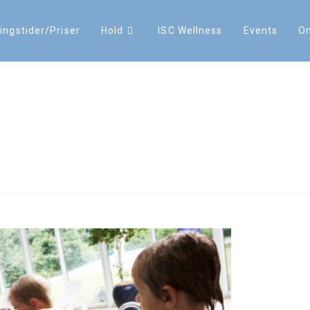
ingstider/Priser
Hold
ISC Wellness
Events
O
inært sommertilbud til