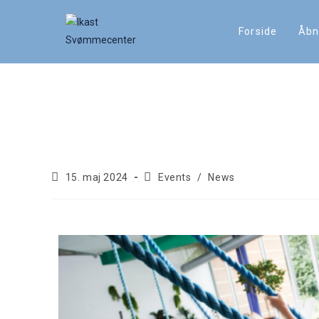
Forside
Åbn
Familieplask: Ekstraord
familier
15. maj 2024
Events
/
News