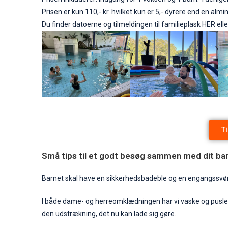
Prisen er kun 110,- kr. hvilket kun er 5,- dyrere end en almin
Du finder datoerne og tilmeldingen til familieplask
HER
ell
Ti
Små tips til et godt besøg sammen med dit ba
Barnet skal have en sikkerhedsbadeble og en engangssvø
I både dame- og herreomklædningen har vi vaske og puslehy
den udstrækning, det nu kan lade sig gøre.