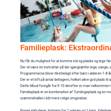
Familieplask: Ekstraordin
Nu får du mulighed for at komme ind og plaske og lege fø
Der vil være en instruktør på der igangsætter lege, sange, a
Programmerne bliver tilrettelagt efter børn i alderen 1-8
Der er et loft på antal deltagere, hvilket sikre god plads til 
Dette tilbud foregår fra 9-10 derefter er man velkommen ti
Familieplask er en kombination af
Tumlingeplask
og en mas
svømmehallen i lidt mere rolige omgivelser.
Prisen inkluderer: Indgang for 1 voksen og 1 barn. Yderlige