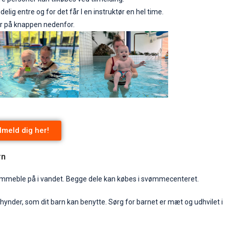
delig entre og for det får I en instruktør en hel time.
er på knappen nedenfor.
lmeld dig her!
rn
mmeble på i vandet. Begge dele kan købes i svømmecenteret.
nder, som dit barn kan benytte. Sørg for barnet er mæt og udhvilet i