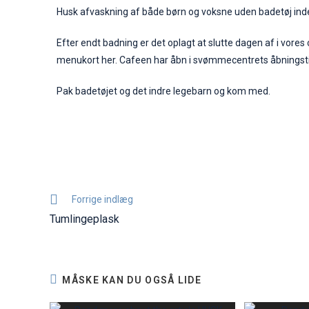
Husk afvaskning af både børn og voksne uden badetøj inde
Efter endt badning er det oplagt at slutte dagen af i vores 
menukort
her
. Cafeen har åbn i svømmecentrets åbningstid 
Pak badetøjet og det indre legebarn og kom med.
Forrige indlæg
Tumlingeplask
MÅSKE KAN DU OGSÅ LIDE