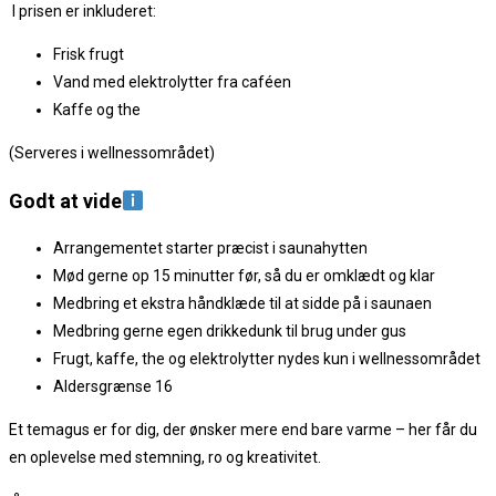
I prisen er inkluderet:
Frisk frugt
Vand med elektrolytter fra caféen
Kaffe og the
(Serveres i wellnessområdet)
Godt at vide
Arrangementet starter præcist i saunahytten
Mød gerne op 15 minutter før, så du er omklædt og klar
Medbring et ekstra håndklæde til at sidde på i saunaen
Medbring gerne egen drikkedunk til brug under gus
Frugt, kaffe, the og elektrolytter nydes kun i wellnessområdet
Aldersgrænse 16
Et temagus er for dig, der ønsker mere end bare varme – her får du
en oplevelse med stemning, ro og kreativitet.