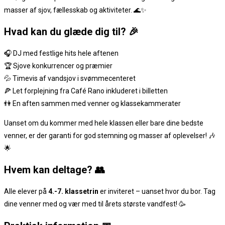
masser af sjov, fællesskab og aktiviteter. 🌊✨
Hvad kan du glæde dig til? 🎉
🎧 DJ med festlige hits hele aftenen
🏆 Sjove konkurrencer og præmier
💦 Timevis af vandsjov i svømmecenteret
🍕 Let forplejning fra Café Rano inkluderet i billetten
👫 En aften sammen med venner og klassekammerater
Uanset om du kommer med hele klassen eller bare dine bedste
venner, er der garanti for god stemning og masser af oplevelser! 🎶
🌟
Hvem kan deltage? 👥
Alle elever på
4.-7. klassetrin
er inviteret – uanset hvor du bor. Tag
dine venner med og vær med til årets største vandfest! 🥳