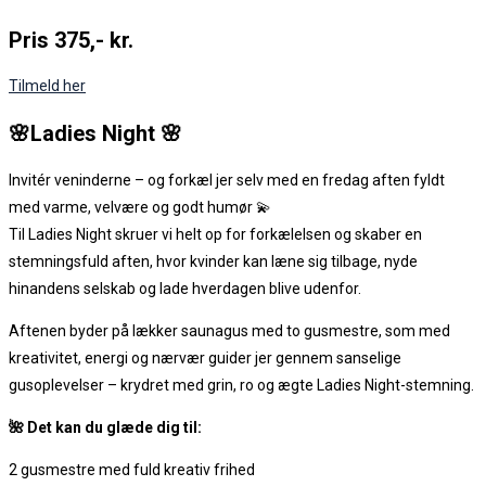
Pris 375,- kr.
Tilmeld her
🌸Ladies Night 🌸
Invitér veninderne – og forkæl jer selv med en fredag aften fyldt
med varme, velvære og godt humør 💫
Til Ladies Night skruer vi helt op for forkælelsen og skaber en
stemningsfuld aften, hvor kvinder kan læne sig tilbage, nyde
hinandens selskab og lade hverdagen blive udenfor.
Aftenen byder på lækker saunagus med to gusmestre, som med
kreativitet, energi og nærvær guider jer gennem sanselige
gusoplevelser – krydret med grin, ro og ægte Ladies Night-stemning.
🌺 Det kan du glæde dig til:
2 gusmestre med fuld kreativ frihed