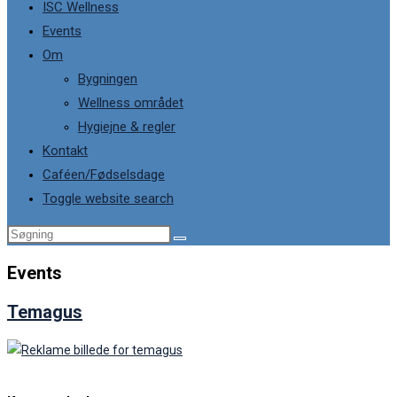
ISC Wellness
Events
Om
Bygningen
Wellness området
Hygiejne & regler
Kontakt
Caféen/Fødselsdage
Toggle website search
Events
Temagus