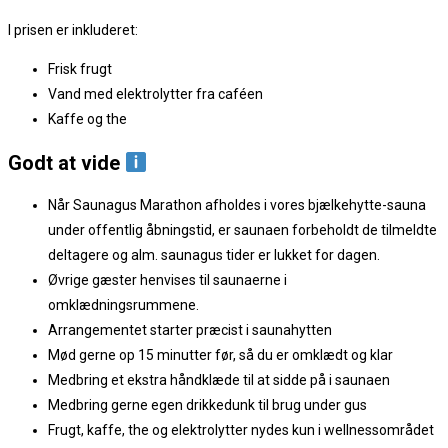
I prisen er inkluderet:
Frisk frugt
Vand med elektrolytter fra caféen
Kaffe og the
Godt at vide
Når Saunagus Marathon afholdes i vores bjælkehytte-sauna
under offentlig åbningstid, er saunaen forbeholdt de tilmeldte
deltagere og alm. saunagus tider er lukket for dagen.
Øvrige gæster henvises til saunaerne i
omklædningsrummene.
Arrangementet starter præcist i saunahytten
Mød gerne op 15 minutter før, så du er omklædt og klar
Medbring et ekstra håndklæde til at sidde på i saunaen
Medbring gerne egen drikkedunk til brug under gus
Frugt, kaffe, the og elektrolytter nydes kun i wellnessområdet