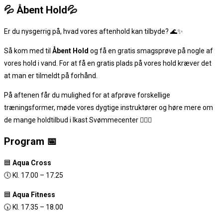
💦 Åbent Hold💦
Er du nysgerrig på, hvad vores aftenhold kan tilbyde? 🌊✨
Så kom med til
Åbent Hold
og få en gratis smagsprøve på nogle af
vores hold i vand. For at få en gratis plads på vores hold kræver det
at man er tilmeldt på forhånd.
På aftenen får du mulighed for at afprøve forskellige
træningsformer, møde vores dygtige instruktører og høre mere om
de mange holdtilbud i Ikast Svømmecenter 🏊‍♀️💪
Program 📅
🟦
Aqua Cross
🕔 Kl. 17.00 – 17.25
🟦
Aqua Fitness
🕠 Kl. 17.35 – 18.00