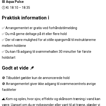
🟦
Aqua Pulse
🕕 Kl. 18.10 – 18.35
Praktisk information ℹ️
✅ Arrangementet er gratis ved forhåndstilmelding
✅ Du må gerne deltage på ét eller flere hold
✅ Der vil være mulighed for at stille spørgsmål til instruktørerne
mellem holdene
✅ Du kan få adgang til svømmehallen 30 minutter før første
holdstart
Godt at vide 📌
🚫 Tilbuddet gælder kun de annoncerede hold
🚫 Arrangementet giver ikke adgang til svømmecentrets øvrige
faciliteter
🌊 Kom og oplev, hvor sjov, effektiv og skånsom træning i vand kan
være. Uanset om du er nybegynder eller vant til at træne, glæder vi