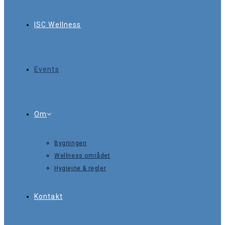
ISC Wellness
Events
Om
Bygningen
Wellness området
Hygiejne & regler
Kontakt