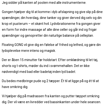
Jeg sidder på kanten af poolen med alle instrumenterne.
Gongen hjælper dig til at komme i dyb afslapning og give slip på dine
spændinger, din hverdag, dine tanker og giver derved dig selv og din
krop et pusterum – et skønt hvil. Lydvibrationerne fra gongen giver
en form for indre massage af alle dine celler og går ind og frigør
spændinger og genopretter din naturlige balance på celleplan.
Floating GONG vil give dig en følelse af frihed og lethed, og gøre din
lydoplevelse mere intens og magisk.
Der er åben 15 minutter før holdstart. Efter omklædning til let tøj,
shorts og t-shirts, møder du ind i svømmehallen. Det er ikke
nødvendigt med bad eller badetøj inden lyd badet.
Du bedes medbringe pude og 2 tæpper. Ét til at ligge på og ét til at
have omkring dig.
Vi hjælper dig på madrassen fra kanten og putter tæppet omkring
dig. Der vil være en livredder ved bassinkanten under hele seancen.