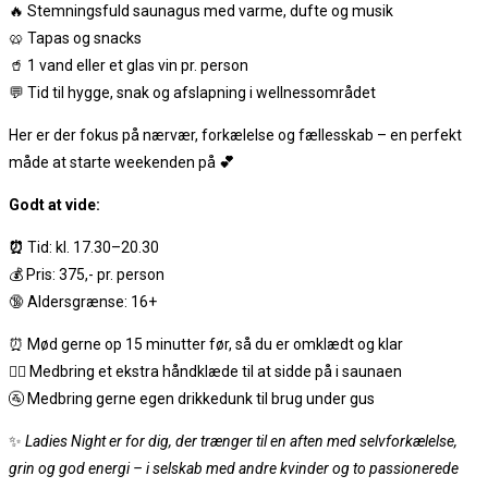
🔥 Stemningsfuld saunagus med varme, dufte og musik
🥨 Tapas og snacks
🥤 1 vand eller et glas vin pr. person
💬 Tid til hygge, snak og afslapning i wellnessområdet
Her er der fokus på nærvær, forkælelse og fællesskab – en perfekt
måde at starte weekenden på
💕
Godt at vide:
⏰
Tid: kl. 17.30–20.30
💰 Pris: 375,- pr. person
🔞 Aldersgrænse: 16+
⏰ Mød gerne op 15 minutter før, så du er omklædt og klar
🧖‍♀️ Medbring et ekstra håndklæde til at sidde på i saunaen
🚰 Medbring gerne egen drikkedunk til brug under gus
✨
Ladies Night er for dig, der trænger til en aften med selvforkælelse,
grin og god energi – i selskab med andre kvinder og to passionerede