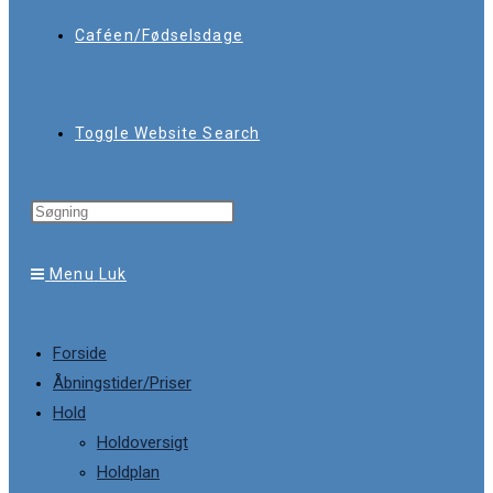
Caféen/Fødselsdage
Toggle Website Search
Menu
Luk
Forside
Åbningstider/Priser
Hold
Holdoversigt
Holdplan