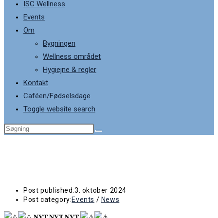
ISC Wellness
Events
Om
Bygningen
Wellness området
Hygiejne & regler
Kontakt
Caféen/Fødselsdage
Toggle website search
Morgen Saunagus uge 43-48 – 2024
Post published:
3. oktober 2024
Post category:
Events
/
News
𝐍𝐘𝐓 𝐍𝐘𝐓 𝐍𝐘𝐓