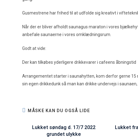
Gusmestrene har frihed til at udfolde sig kreativt i viftetek
Når der er bliver afholdt saunagus maraton i vores bjælkehyt
anbefale saunaerne i vores omklædningsrum.
Godt at vide:
Der kan tilkøbes yderligere drikkevarer i cafeens åbningstid
Arrangementet starter i saunahytten, kom derfor gerne 15 min
sin egen drikkedunk så man kan drikke undervejs i saunaen, 
MÅSKE KAN DU OGSÅ LIDE
Lukket søndag d. 17/7 2022
Lukket fr
grundet ulykke