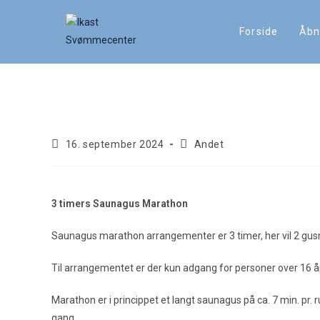
Forside
Åbn
Saunagus marathon nye
16. september 2024
Andet
3
timers Saunagus Marathon
Saunagus marathon arrangementer er 3 timer, her vil 2 gusm
Til arrangementet er der kun adgang for personer over 16 år
Marathon er i princippet et langt saunagus på ca. 7 min. pr.
gang.