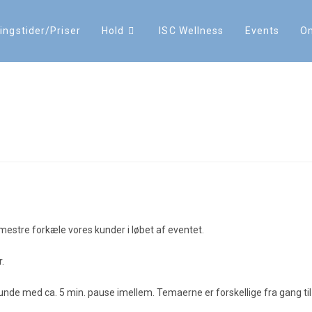
ingstider/Priser
Hold
ISC Wellness
Events
O
 datoer
estre forkæle vores kunder i løbet af eventet.
.
 runde med ca. 5 min. pause imellem. Temaerne er forskellige fra gang til