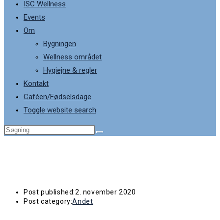
ISC Wellness
Events
Om
Bygningen
Wellness området
Hygiejne & regler
Kontakt
Caféen/Fødselsdage
Toggle website search
Servicemeddelelse fra Cafe FRIS
Post published:
2. november 2020
Post category:
Andet