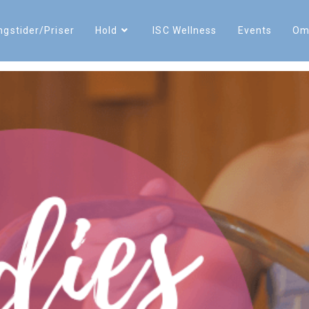
ngstider/Priser
Hold
ISC Wellness
Events
O
april 17.30-20.30