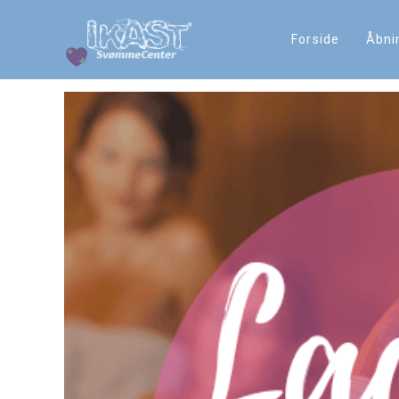
Forside
Åbni
Ladies Night – Fredag d. 17. 