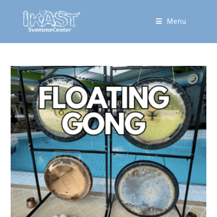
Menu
✨Magisk FLOATING GONG
morgen✨