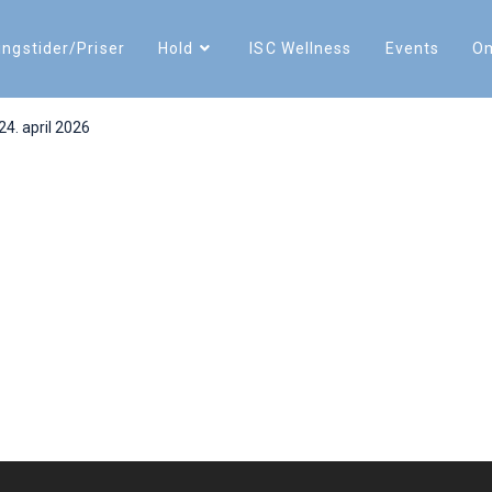
ngstider/Priser
Hold
ISC Wellness
Events
O
april 2026