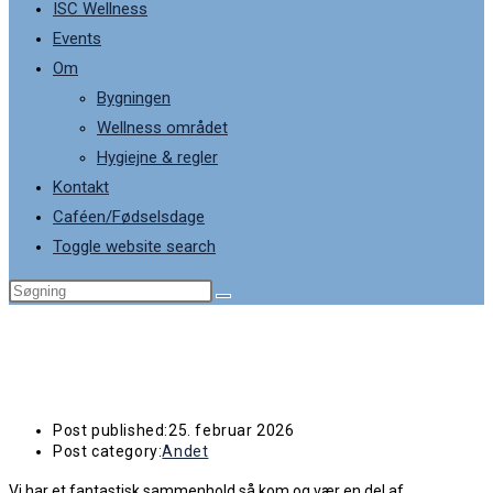
ISC Wellness
Events
Om
Bygningen
Wellness området
Hygiejne & regler
Kontakt
Caféen/Fødselsdage
Toggle website search
𝐕𝐈𝐋 𝐃𝐔 𝐕Æ𝐑𝐄 𝐕𝐎𝐑𝐄𝐒 𝐍𝐘𝐄 𝐊𝐎𝐋𝐋𝐄𝐆𝐀?
Post published:
25. februar 2026
Post category:
Andet
Vi har et fantastisk sammenhold så kom og vær en del af