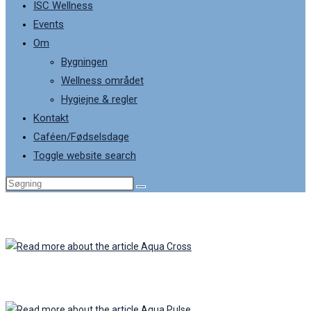
ISC Wellness
Events
Om
Bygningen
Wellness området
Hygiejne & regler
Kontakt
Caféen/Fødselsdage
Toggle website search
Aqua Cross
Aqua Pulse